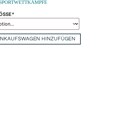
 SPORTWETTKÄMPFE
ÖSSE
*
INKAUFSWAGEN HINZUFÜGEN