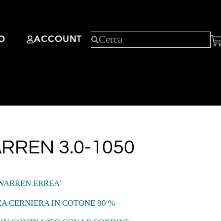
O
ACCOUNT
RREN 3.0-1050
WARREN ERREA’
A CERNIERA IN COTONE 80 %