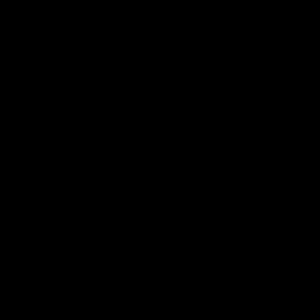
SELEZIONA OPZIONI