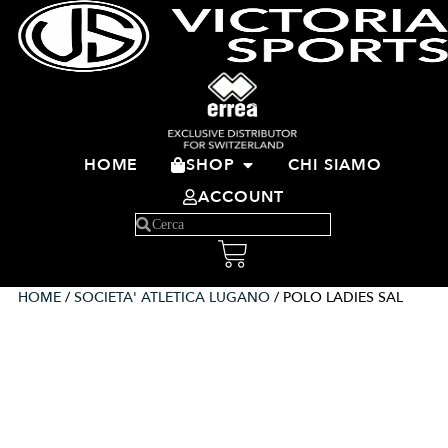
HOME
SHOP
CHI SIAMO
ACCOUNT
HOME
/
SOCIETA' ATLETICA LUGANO
/ POLO LADIES SAL