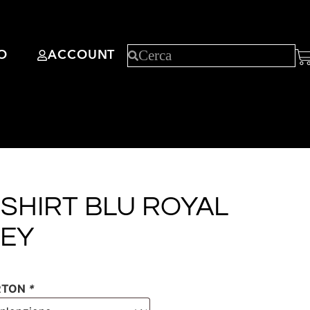
O
ACCOUNT
SHIRT BLU ROYAL
LEY
RTON
*